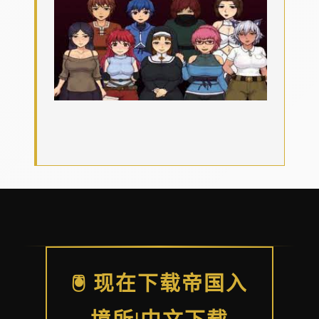
🖲️ 现在下载帝国入