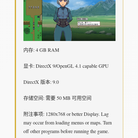
内存: 4 GB RAM
显卡: DirectX 9/OpenGL 4.1 capable GPU
DirectX 版本: 9.0
存储空间: 需要 50 MB 可用空间
附注事项: 1280x768 or better Display. Lag
may occur from loading menus or maps. Turn
off other programs before running the game.