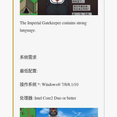
The Imperial Gatekeeper contains strong
language.
系统需求
最低配置:
操作系统 *: Windows® 7/8/8.1/10
处理器: Intel Core2 Duo or better