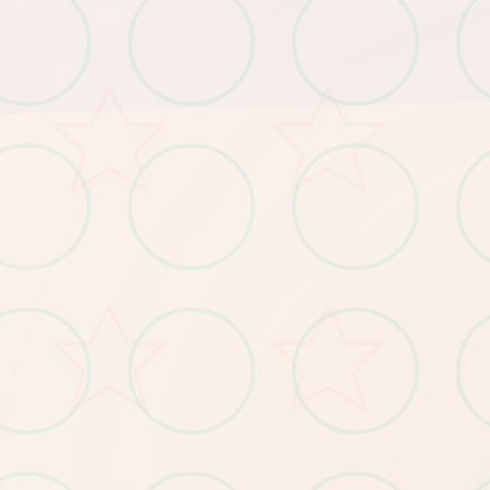
​：Win7/4G内存/核显HD520
​：Win11/16G内存/GTX1660
​：需预留5GB（含后续更新缓存）
​最低配置​
​
​推荐配置​
​
​存储空间​
​