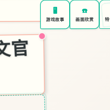
☎️
🖥️
特
画面欣赏
游戏故事
催
p|
中
文
官