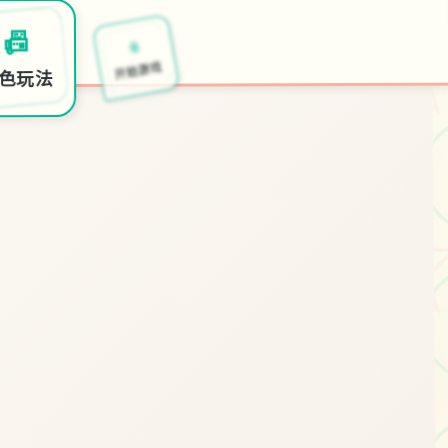
📎
📠
开始游戏
色玩法