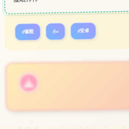
#催眠
#pc
#安卓
★
立即体验
免费完整版游戏
♡