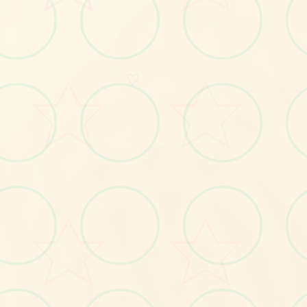
♡
🔮
No.1