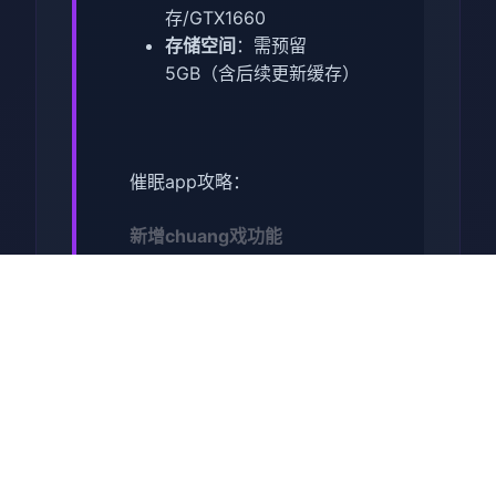
存/GTX1660
​存储空间​
​：需预留
5GB（含后续更新缓存）
催眠app攻略：
新增chuang戏功能
现在可以进行床戏教学了
体育仓库和保健室均可触发
chuang戏，但目前体育仓库尚
未实装
保健室原本计划在特定时机解
锁，但为方便进度报告版体