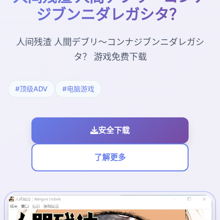
ジブンニダレガシタ？
人间残渣 人間デブリ～コンナジブンニダレガシ
タ？ 游戏免费下载
#顶级ADV
#电脑游戏
安全下载
了解更多