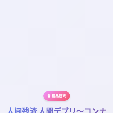
🔏 精品游戏
人间残渣 人間デブリ～コンナ