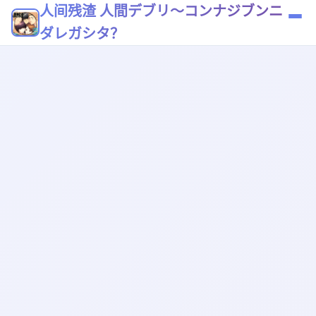
人间残渣 人間デブリ～コンナジブンニ
ダレガシタ？