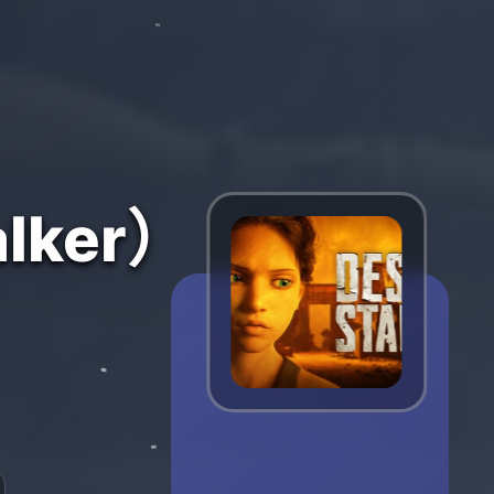
lker）