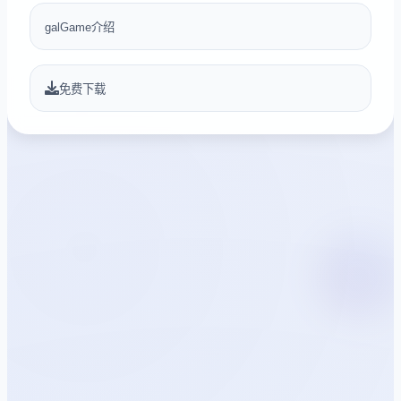
galGame介绍
免费下载