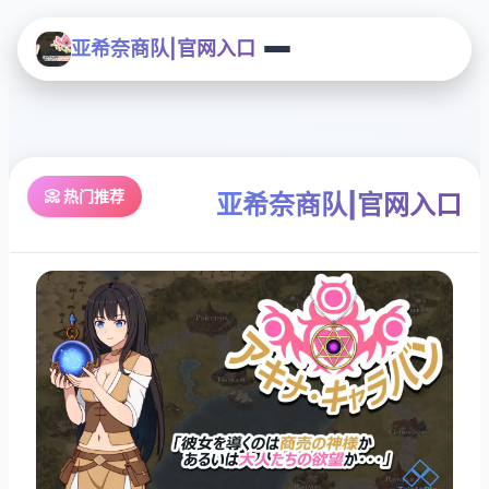
亚希奈商队|官网入口
📀 热门推荐
亚希奈商队|官网入口