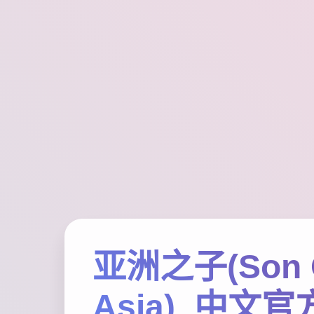
亚洲之子(Son 
Asia)_中文