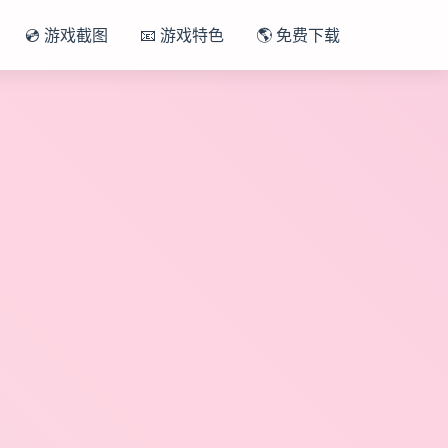
💿 游戏截图
📧 游戏特色
🌎 免费下载