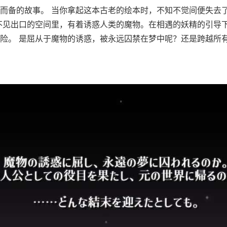
而备的故事。 当你拿起这本古老的绘本时，不知不觉间便失去
不见出口的空间里，有着诱惑人类的魔物。在相遇的妖精的引导
险。 是屈从于魔物的诱惑，被永远囚禁在梦中呢？还是跨越所