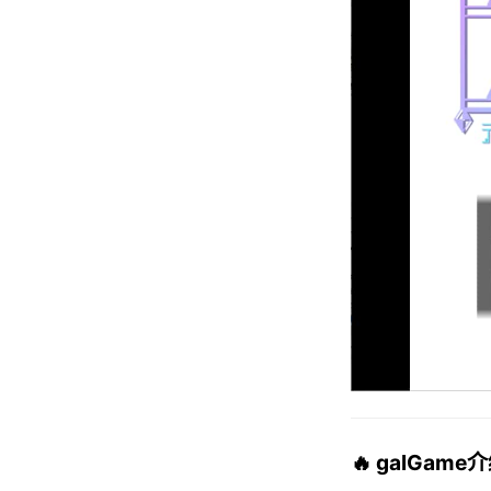
🔥 galGame