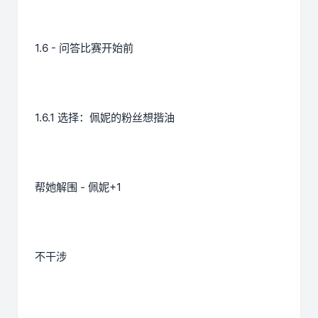
1.6 - 问答比赛开始前
1.6.1 选择：佩妮的粉丝想揩油
帮她解围 - 佩妮+1
不干涉