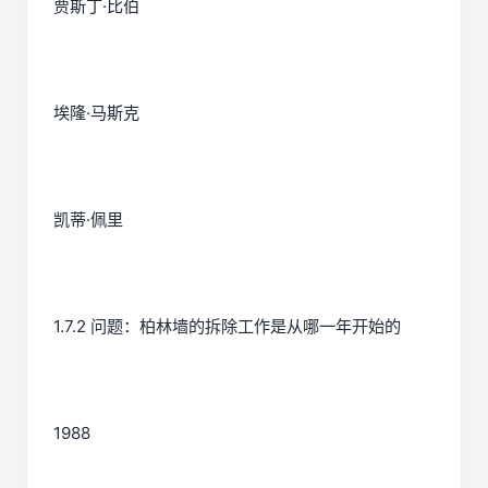
贾斯丁·比伯
埃隆·马斯克
凯蒂·佩里
1.7.2 问题：柏林墙的拆除工作是从哪一年开始的
1988