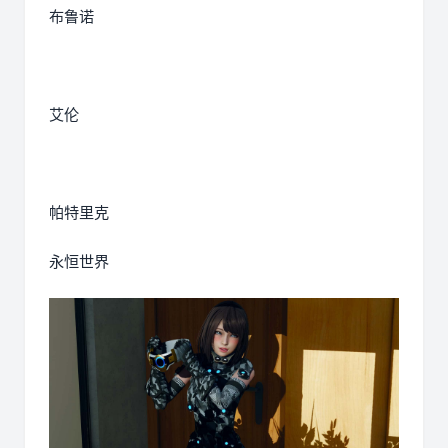
布鲁诺
艾伦
帕特里克
永恒世界