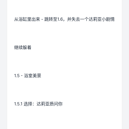
从浴缸里出来 - 跳转至1.6，并失去一个达莉亚小剧情
继续躲着
1.5 - 浴室美景
1.5.1 选择：达莉亚质问你