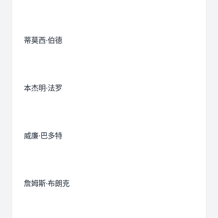
蒂莫西·伯德
本杰明·法罗
威廉·巴多特
詹姆斯·布朗克