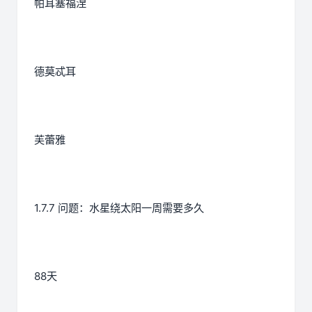
帕耳塞福涅
德莫忒耳
芙蕾雅
1.7.7 问题：水星绕太阳一周需要多久
88天