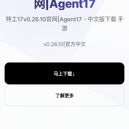
网|Agent17
特工17v0.26.10官网|Agent17 - 中文版下载 手
游
v0.26.10|官方中文
↓
马上下载
了解更多