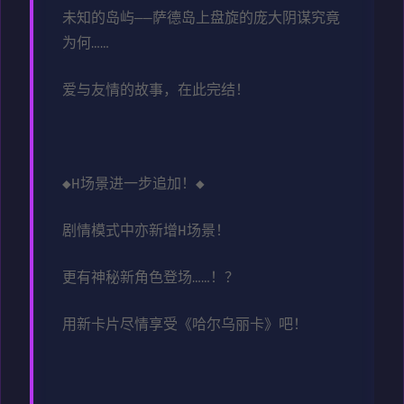
未知的岛屿——萨德岛上盘旋的庞大阴谋究竟
为何……
爱与友情的故事，在此完结！
◆H场景进一步追加！◆
剧情模式中亦新增H场景！
更有神秘新角色登场……！？
用新卡片尽情享受《哈尔乌丽卡》吧！