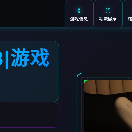
⚱️
🖱️
游戏信息
视觉展示
8|游戏