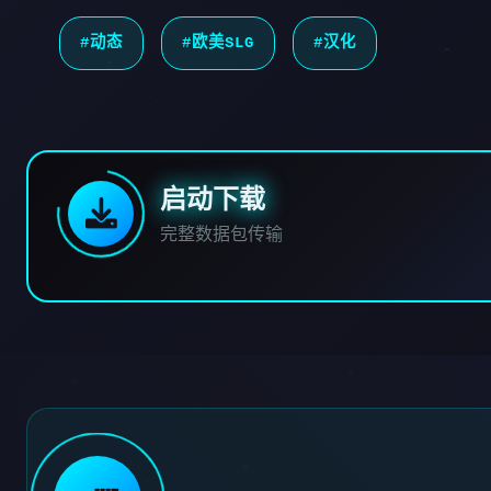
#动态
#欧美SLG
#汉化
启动下载
完整数据包传输