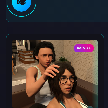
🎺
DATA-01