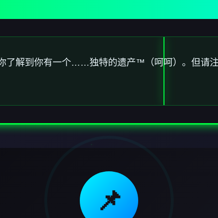
你了解到你有一个……独特的遗产™（呵呵）。但请
📌