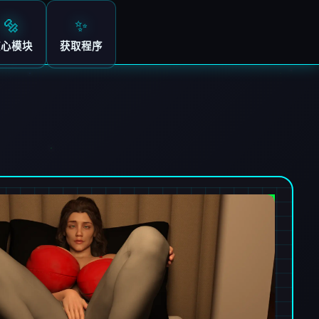
🔩
✨
核心模块
获取程序