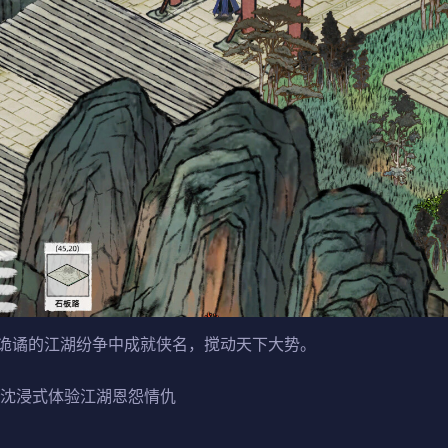
诡谲的江湖纷争中成就侠名，搅动天下大势。
，沈浸式体验江湖恩怨情仇