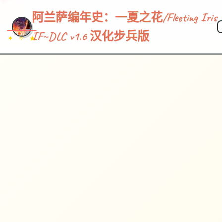
阿兰萨编年史：一夏之花/Fleeting Iris
IF~DLC v1.6 汉化步兵版
✦ ✧ ★