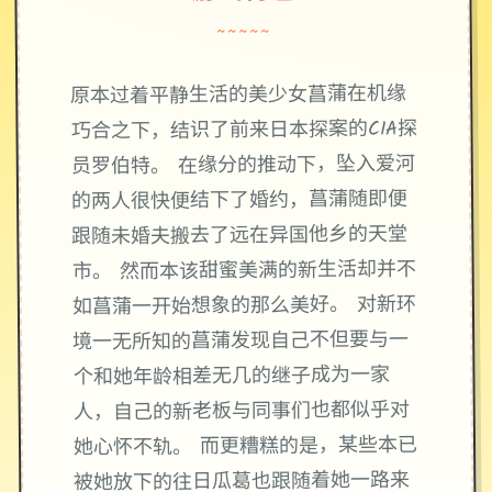
~~~~~
原本过着平静生活的美少女菖蒲在机缘
巧合之下，结识了前来日本探案的CIA探
员罗伯特。 在缘分的推动下，坠入爱河
的两人很快便结下了婚约，菖蒲随即便
跟随未婚夫搬去了远在异国他乡的天堂
市。 然而本该甜蜜美满的新生活却并不
如菖蒲一开始想象的那么美好。 对新环
境一无所知的菖蒲发现自己不但要与一
个和她年龄相差无几的继子成为一家
人，自己的新老板与同事们也都似乎对
她心怀不轨。 而更糟糕的是，某些本已
被她放下的往日瓜葛也跟随着她一路来