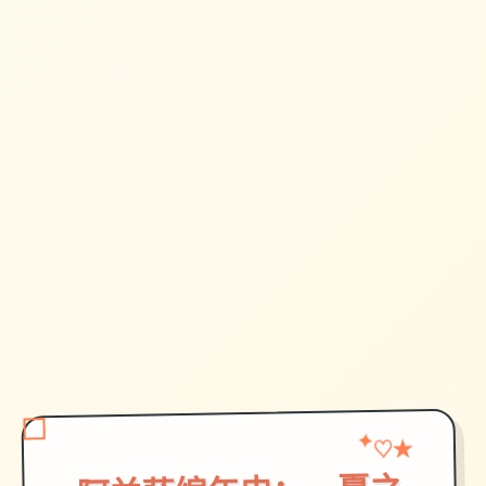
♡
★
✦