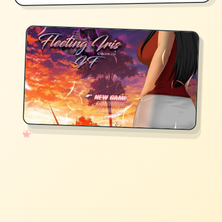
✧
♡
★
♥